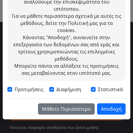
αναλύσουμε την επισκεψιμότητα του
ιστότοπου.
Για να μάθετε περισσότερα σχετικά με αυτές τις
μεθόδους, δείτε την Πολιτική μας για τα
cookies.
Κάνοντας "Αποδοχή", συναινείτε στην
επεξεργασία των δεδομένων σας από εμάς και
Εγγραφή στο Newsletter
τρίτους χρησιμοποιώντας τις επιλεγμένες
μας
μεθόδους.
Μπορείτε πάντα να αλλάξετε τις προτιμήσεις
Μάθε πρώτος για νέες αφίξεις, προσφορές &
σας μεταβαίνοντας στον ιστότοπό μας.
αποκλειστικά deals
Προτιμήσεις
Διαφήμιση
Στατιστικά
Μάθετε Περισσότερα
Αποδοχή
Εγγραφή
Πατώντας «Εγγραφή» αποδέχεσαι τους
όρους χρήσης