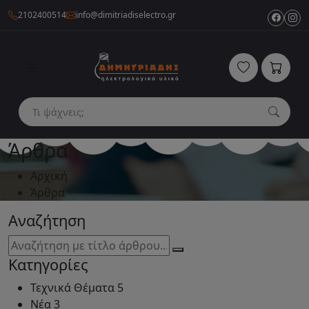
2102400514
info@dimitriadiselectro.gr
Άρθρα
Αρχική
Άρθρα
Αναζήτηση
Κατηγορίες
Τεχνικά Θέματα
5
Νέα
3