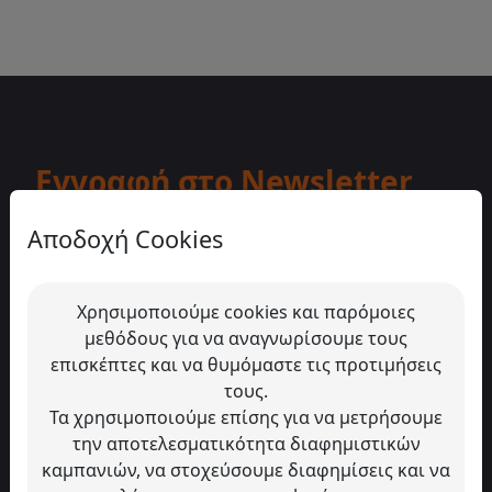
Εγγραφή στο Newsletter
μας
Αποδοχή Cookies
Μάθε πρώτος για νέες αφίξεις, προσφορές &
αποκλειστικά deals
Χρησιμοποιούμε cookies και παρόμοιες
μεθόδους για να αναγνωρίσουμε τους
επισκέπτες και να θυμόμαστε τις προτιμήσεις
τους.
Εγγραφή
Τα χρησιμοποιούμε επίσης για να μετρήσουμε
την αποτελεσματικότητα διαφημιστικών
Πατώντας «Εγγραφή» αποδέχεσαι τους
όρους χρήσης
καμπανιών, να στοχεύσουμε διαφημίσεις και να