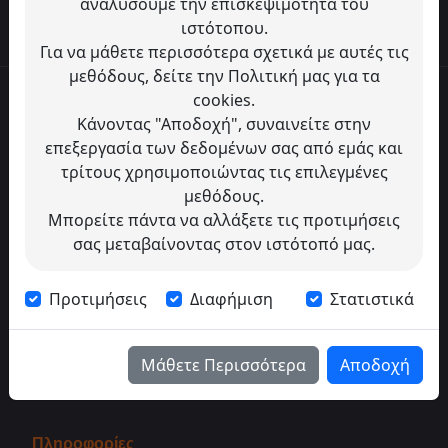
αναλύσουμε την επισκεψιμότητα του
ιστότοπου.
Για να μάθετε περισσότερα σχετικά με αυτές τις
μεθόδους, δείτε την Πολιτική μας για τα
cookies.
Κάνοντας "Αποδοχή", συναινείτε στην
επεξεργασία των δεδομένων σας από εμάς και
τρίτους χρησιμοποιώντας τις επιλεγμένες
μεθόδους.
Μπορείτε πάντα να αλλάξετε τις προτιμήσεις
Loading...
Loading...
Loading...
σας μεταβαίνοντας στον ιστότοπό μας.
Λεωφ. Κωνσταντίνου Καραμανλή 67, Αθήνα,
Loading...
Αχαρνές, 136 79, Ελλάδα
Προτιμήσεις
Διαφήμιση
Στατιστικά
2102400514
info@dimitriadiselectro.gr
Μάθετε Περισσότερα
Αποδοχή
Πληροφορίες