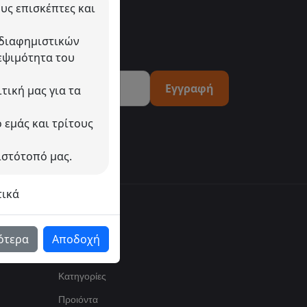
υς επισκέπτες και
 διαφημιστικών
εψιμότητα του
Εγγραφή
τική μας για τα
 εμάς και τρίτους
ιστότοπό μας.
τικά
ότερα
Αποδοχή
Πλοήγηση
Κατηγορίες
Προιόντα