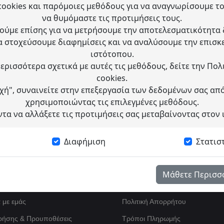
ookies και παρόμοιες μεθόδους για να αναγνωρίσουμε το
r μας
να θυμόμαστε τις προτιμήσεις τους.
ούμε επίσης για να μετρήσουμε την αποτελεσματικότητα
& αποκλειστικά deals
α στοχεύσουμε διαφημίσεις και να αναλύσουμε την επισκ
ιστότοπου.
περισσότερα σχετικά με αυτές τις μεθόδους, δείτε την Πολι
cookies.
ή", συναινείτε στην επεξεργασία των δεδομένων σας από
χρησιμοποιώντας τις επιλεγμένες μεθόδους.
τα να αλλάξετε τις προτιμήσεις σας μεταβαίνοντας στον 
Διαφήμιση
Στατισ
Μάθετε Περισσ
οφορίες
ά με εμάς
Πολιτική Απορρήτου
ρήσης & Προυποθέσεις
Τρόποι Πληρωμής