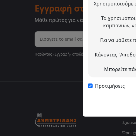
Χρησιμοποιούμε c
Εγγραφή στο Newslette
Τα χρησιμοποι
Μάθε πρώτος για νέες αφίξεις, προσφορές 
καμπανιών, ν
Για να μάθετε 
Κάνοντας "Αποδοχ
Πατώντας «Εγγραφή» αποδέχεσαι τους
όρους χρήσης
Μπορείτε πάν
Προτιμήσεις
Πληρ
Σχετικ
Όροι χ