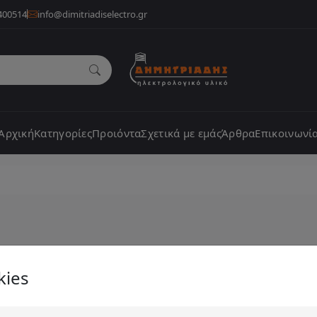
400514
info@dimitriadiselectro.gr
Αρχική
Κατηγορίες
Προιόντα
Σχετικά με εμάς
Άρθρα
Επικοινωνί
kies